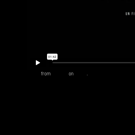
Razzia
from
Reepost
on
Vimeo
.