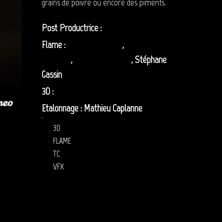
grains de poivre ou encore des piments.
Post Productrice :
Dehia Oussana
Flame :
Benoit Messager
,
Adrien
Lépineau
,
Sofiane Mehelleb
, Stéphane
Gassin
3D :
Stephen Plongeon
Etalonnage : Mathieu Caplanne
post production Ducros
3D
FLAME
TC
VFX