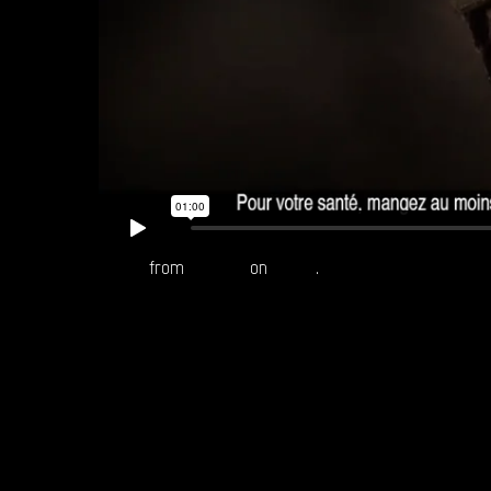
Ducros
from
Reepost
on
Vimeo
.