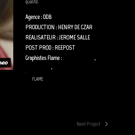
qualité.
Agence : DDB
PRODUCTION : HENRY DE CZAR
REALISATEUR : JEROME SALLE
POST PROD : REEPOST
Graphistes Flame :
Adrien Lépineau
,
Olivier Zibret
,
Benoît Messager
FLAME
Next Project