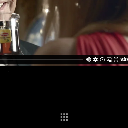
imeo
.