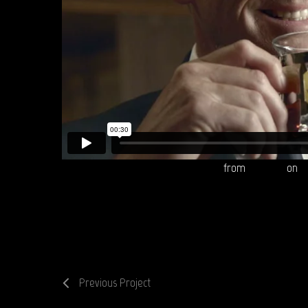
Spot Lipton Yellow Label "Casino" 30"
from
Reepost
on
V
Previous Project