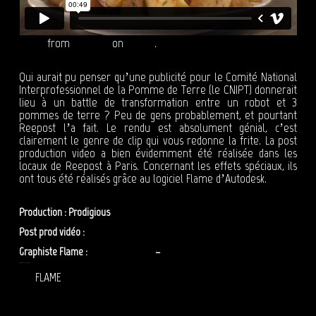
CNIPT
from
Reepost
on
Vimeo
.
Qui aurait pu penser qu’une publicité pour le Comité National
Interprofessionnel de la Pomme de Terre (le CNIPT) donnerait
lieu à un battle de transformation entre un robot et 3
pommes de terre ? Peu de gens probablement, et pourtant
Reepost l’a fait. Le rendu est absolument génial, c’est
clairement le genre de clip qui vous redonne la frite. La post
production video a bien évidemment été réalisée dans les
locaux de Reepost à Paris. Concernant les effets spéciaux, ils
ont tous été réalisés grâce au logiciel Flame d’Autodesk.
Production : Prodigious
Post prod vidéo :
Reepost
Graphiste Flame :
Adrien Lépineau
–
Benoit Messager
POST PRODUCTION VIDEO
FLAME