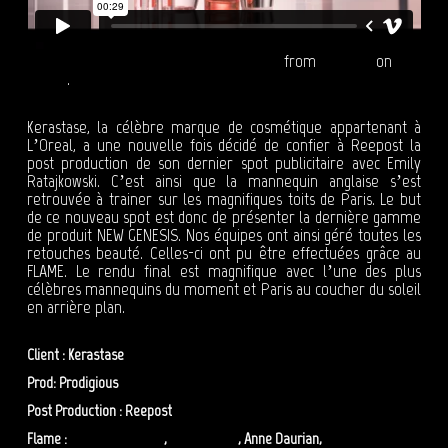
NEW GENESIS - Never be Afraid of Falling
from
Reepost
on
Vimeo
.
Kerastase, la célèbre marque de cosmétique appartenant à
L’Oreal, a une nouvelle fois décidé de confier à Reepost la
post production de son dernier spot publicitaire avec Emily
Ratajkowski. C’est ainsi que la mannequin anglaise s’est
retrouvée à trainer sur les magnifiques toits de Paris. Le but
de ce nouveau spot est donc de présenter la dernière gamme
de produit NEW GENESIS. Nos équipes ont ainsi géré toutes les
retouches beauté. Celles-ci ont pu être effectuées grâce au
FLAME. Le rendu final est magnifique avec l’une des plus
célèbres mannequins du moment et Paris au coucher du soleil
en arrière plan.
Client : Kerastase
Prod: Prodigious
Post Production : Reepost
Flame :
Benoit Messager
,
Eric Alcuvilla
, Anne Daurian,
Sofiane Mehelleb