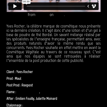
YVES ROCHER
from
Reepost
on
Vimeo
.
Yves Rocher, la célèbre marque de cosmétique nous présente
ici sa dernière création. Il s’agit donc d’une lotion et d’un gel à
base de poudre de thé Boréal. Un savant mélange réalisé par
les spécialistes de l’enseigne française, permettant ainsi, avec
des produits naturels d’avoir le même rendu que ses
concurrents. Yves Rocher souhaite en effet mettre en avant la
Cosmétique Végétale au travers de ce nouveau spot. C’est
ainsi que nos équipes se sont retrouvées à réaliser
l’ensemble de la post production de cette publicité.
Client : Yves Rocher
Prod : Maul
Post Prod : Reepost
Flame :
Benoit Messager
,
Sofiane Mehelleb
After : Emilien Fouilly, Juliette Moinard
Etalonnage :
Lydia Lopez