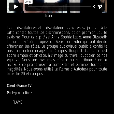
FRANCE TV SEXISME 45s
from
Reepost
on
Vimeo
.
Les présentatrices et présentateurs vedettes se joignent à la
lutte contre toutes les discriminations, et en premier lieu le
sexisme. Pour ce clip c’est Anne Sophie Lapix, Anne Elizabeth
Lemoine, Frédéric Lopez et Sebastien Folin qui ont décidé
d’inverser les rôles. Le groupe audiovisuel public a confié la
post production image aux équipes Reepost. Le rendu est
sobre simple et efficace, à l’image du travail quotidien de nos
équipes. Nous sommes ravis d’avoir pu contribuer à notre
niveau à ce projet visant à combattre et éliminer toutes les
inégalités. Nous avons utilisé le Flame d’Autodesk pour toute
la partie 2D et compositing.
Client : France TV
Post-production :
Reepost
post production image
FLAME