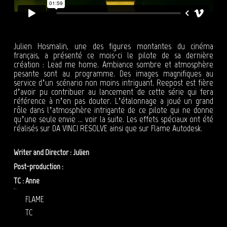
Julien Hosmalin, une des figures montantes du cinéma
français, a présenté ce mois-ci le pilote de sa dernière
création : Lead me home. Ambiance sombre et atmosphère
pesante sont au programme. Des images magnifiques au
service d’un scénario non moins intriguant. Reepost est fière
d’avoir pu contribuer au lancement de cette série qui fera
référence à n’en pas douter. L’étalonnage a joué un grand
rôle dans l’atmosphère intrigante de ce pilote qui ne donne
qu’une seule envie … voir la suite. Les effets spéciaux ont été
réalisés sur DA VINCI RESOLVE ainsi que sur Flame Autodesk.
Writer and Director : Julien
HOSMALIN
Post-production :
REEPOST
TC : Anne
SZYMKOWIAK
étalonnage Lead me Home
FLAME
TC