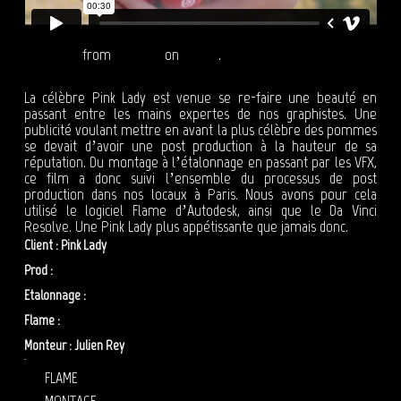
PINK LADY
from
Reepost
on
Vimeo
.
La célèbre Pink Lady est venue se re-faire une beauté en
passant entre les mains expertes de nos graphistes. Une
publicité voulant mettre en avant la plus célèbre des pommes
se devait d’avoir une post production à la hauteur de sa
réputation. Du montage à l’étalonnage en passant par les VFX,
ce film a donc suivi l’ensemble du processus de post
production dans nos locaux à Paris. Nous avons pour cela
utilisé le logiciel Flame d’Autodesk, ainsi que le Da Vinci
Resolve. Une Pink Lady plus appétissante que jamais donc.
Client : Pink Lady
Prod :
Maul
Etalonnage :
Amélie Hazard
Flame :
Olivier Zibret
Monteur : Julien Rey
montage pink lady
FLAME