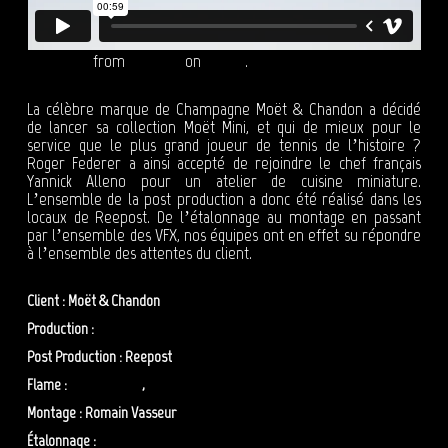
MOËT MINI
from
Reepost
on
Vimeo
.
La célèbre marque de Champagne Moët & Chandon a décidé
de lancer sa collection Moët Mini, et qui de mieux pour le
service que le plus grand joueur de tennis de l’histoire ?
Roger Federer a ainsi accepté de rejoindre le chef français
Yannick Alleno pour un atelier de cuisine miniature.
L’ensemble de la post production a donc été réalisé dans les
locaux de Reepost. De l’étalonnage au montage en passant
par l’ensemble des VFX, nos équipes ont en effet su répondre
à l’ensemble des attentes du client.
Client : Moët & Chandon
Production :
Sid Lee
Post Production : Reepost
Flame :
Olivier Zibret
,
Adrien Lépineau
Montage : Romain Vasseur
Étalonnage :
Anne Szymkowiak