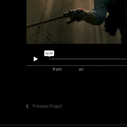
ShowReel 2012
from
Reepost
on
Vimeo
.
Previous Project