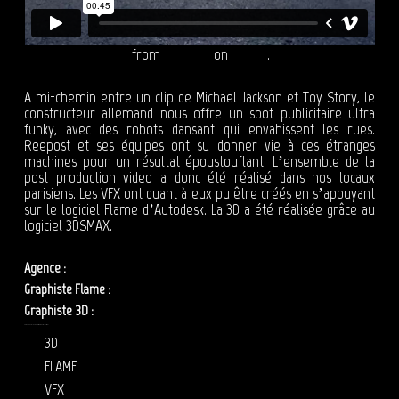
AUDI e-Tron 45s VF
from
Reepost
on
Vimeo
.
A mi-chemin entre un clip de Michael Jackson et Toy Story, le
constructeur allemand nous offre un spot publicitaire ultra
funky, avec des robots dansant qui envahissent les rues.
Reepost et ses équipes ont su donner vie à ces étranges
machines pour un résultat époustouflant. L’ensemble de la
post production video a donc été réalisé dans nos locaux
parisiens. Les VFX ont quant à eux pu être créés en s’appuyant
sur le logiciel Flame d’Autodesk. La 3D a été réalisée grâce au
logiciel 3DSMAX.
Agence :
Fred & Farid
Graphiste Flame :
Adrien Lépineau
Graphiste 3D :
Jérôme Préost
POST PRODUCTION VIDEO – REEPOST : PUBLICITÉ AUDI
3D
FLAME
VFX