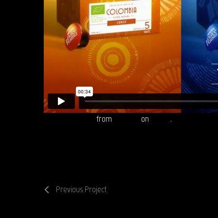
Dolce Gusto.mov
from
Reepost
on
Vimeo
.
Previous Project