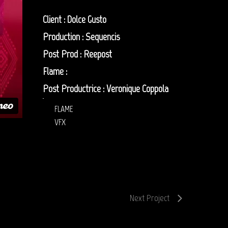
Client : Dolce Gusto
Production : Sequencis
Post Prod : Reepost
Flame :
Olivier Zibret
Post Productrice : Veronique Coppola
dolce gusto post production vfx
FLAME
VFX
Next Project