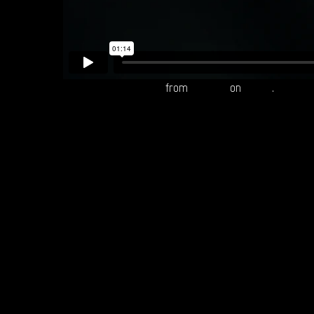
Moeet Chandon Values
from
Reepost
on
Vimeo
.