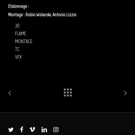
Etalonnage :
Anne Szymkowiak
Montage : Robin Wolanski, Antonio Lizzio
post prod boursorama
3D
FLAME
MONTAGE
TC
VFX
twitter
facebook
vimeo
linkedin
instagram