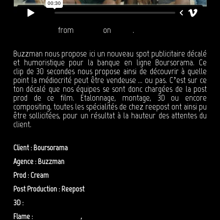
BOURSORAMA
from
Reepost
on
Vimeo
.
Buzzman nous propose ici un nouveau spot publicitaire décalé
et humoristique pour la banque en ligne Boursorama. Ce
clip de 30 secondes nous propose ainsi de découvrir à quelle
point la médiocrité peut être vendeuse … ou pas. C’est sur ce
ton décalé que nos équipes se sont donc chargées de la post
prod de ce film. Etalonnage, montage, 3D ou encore
compositing, toutes les spécialités de chez reepost ont ainsi pu
être sollicitées, pour un résultat à la hauteur des attentes du
client.
Client : Boursorama
Agence : Buzzman
Prod : Cream
Post Production : Reepost
3D :
Stephen Plongeon
Flame :
Benoit Messager
,
Sofiane Mehelleb