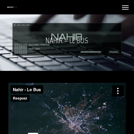
Skip
Menu
Menu
to
main
content
NAHIR – LE BUS