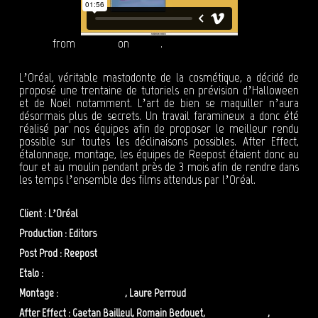
L'Oréal
from
Reepost
on
Vimeo
.
L’Oréal, véritable mastodonte de la cosmétique, a décidé de
proposé une trentaine de tutoriels en prévision d’Halloween
et de Noël notamment. L’art de bien se maquiller n’aura
désormais plus de secrets. Un travail faramineux a donc été
réalisé par nos équipes afin de proposer le meilleur rendu
possible sur toutes les déclinaisons possibles. After Effect,
étalonnage, montage, les équipes de Reepost étaient donc au
four et au moulin pendant près de 3 mois afin de rendre dans
les temps l’ensemble des films attendus par l’Oréal.
Client : L’Oréal
Production : Editors
Post Prod : Reepost
Etalo :
Lydia Lopez
Montage :
Romain Vasseur
, Laure Perroud
After Effect : Gaetan Bailleul, Romain Bedouet,
Leopold Parent
,