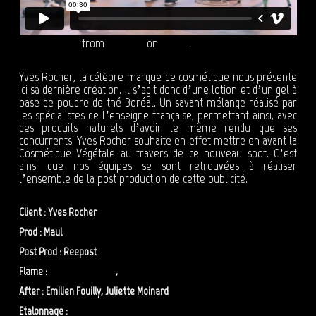
YVES ROCHER
from
Reepost
on
Vimeo
.
Yves Rocher, la célèbre marque de cosmétique nous présente
ici sa dernière création. Il s’agit donc d’une lotion et d’un gel à
base de poudre de thé Boréal. Un savant mélange réalisé par
les spécialistes de l’enseigne française, permettant ainsi, avec
des produits naturels d’avoir le même rendu que ses
concurrents. Yves Rocher souhaite en effet mettre en avant la
Cosmétique Végétale au travers de ce nouveau spot. C’est
ainsi que nos équipes se sont retrouvées à réaliser
l’ensemble de la post production de cette publicité.
Client : Yves Rocher
Prod : Maul
Post Prod : Reepost
Flame :
Benoit Messager
,
Sofiane Mehelleb
After : Emilien Fouilly, Juliette Moinard
Etalonnage :
Lydia Lopez