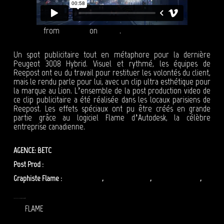
PEUGEOT
from
Reepost
on
Vimeo
.
Un spot publicitaire tout en métaphore pour la dernière
Peugeot 3008 Hybrid. Visuel et rythmé, les équipes de
Reepost ont eu du travail pour restituer les volontés du client,
mais le rendu parle pour lui, avec un clip ultra esthétique pour
la marque au Lion. L’ensemble de la post production video de
ce clip publicitaire a été réalisée dans les locaux parisiens de
Reepost. Les effets spéciaux ont pu être créés en grande
partie grâce au logiciel Flame d’Autodesk, la célèbre
entreprise canadienne.
AGENCE: BETC
Post Prod :
Reepost
Graphiste Flame :
Tarek Maalouf
,
Adrien Lépineau
,
Benoît Messager
,
Olivier Zibret
POST PRODUCTION VIDEO – REEPOST : PEUGEOT 3008
FLAME