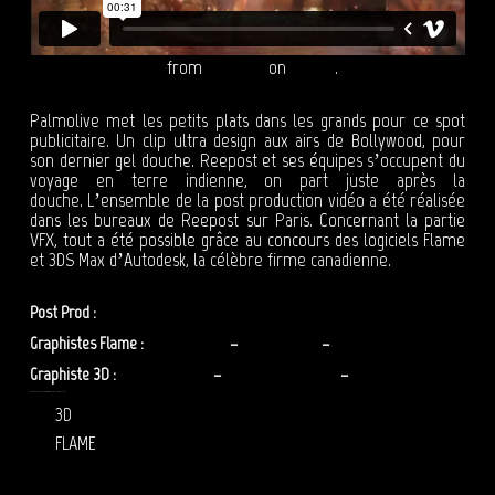
Spot Palmolive 30"
from
Reepost
on
Vimeo
.
Palmolive met les petits plats dans les grands pour ce spot
publicitaire. Un clip ultra design aux airs de Bollywood, pour
son dernier gel douche. Reepost et ses équipes s’occupent du
voyage en terre indienne, on part juste après la
douche. L’ensemble de la post production vidéo a été réalisée
dans les bureaux de Reepost sur Paris. Concernant la partie
VFX, tout a été possible grâce au concours des logiciels Flame
et 3DS Max d’Autodesk, la célèbre firme canadienne.
Post Prod :
Reepost
Graphistes Flame :
Olivier Zibret
–
Tarek Malouf
–
Benoit Messager
Graphiste 3D :
Jérôme Préost
–
Stephen Plongeon
–
Marion Guichenuy
POST PRODUCTION VIDÉO – REEPOST : PUBLICITÉ PALMOLIVE
3D
FLAME