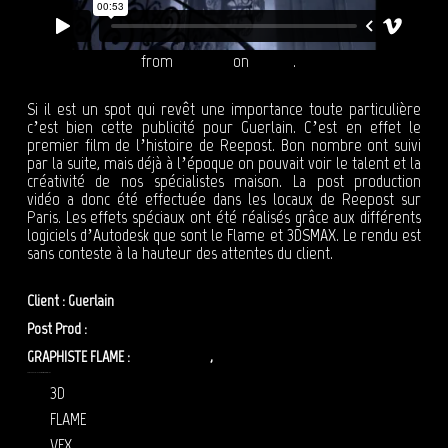
Spot Guerlain 60"
from
Reepost
on
Vimeo
.
Si il est un spot qui revêt une importance toute particulière
c’est bien cette publicité pour Guerlain. C’est en effet le
premier film de l’histoire de Reepost. Bon nombre ont suivi
par la suite, mais déjà à l’époque on pouvait voir le talent et la
créativité de nos spécialistes maison. La post production
vidéo a donc été effectuée dans les locaux de Reepost sur
Paris. Les effets spéciaux ont été réalisés grâce aux différents
logiciels d’Autodesk que sont le Flame et 3DSMAX. Le rendu est
sans conteste à la hauteur des attentes du client.
Client : Guerlain
Post Prod :
Reepost
GRAPHISTE FLAME :
Tarek Maalouf
,
Adrien Lépineau
POST PRODUCTION VIDÉO – REEPOST : GUERLAIN
3D
FLAME
VFX