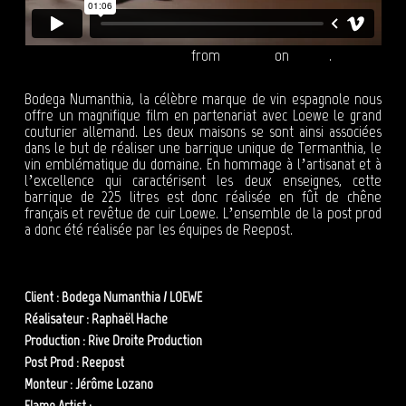
LOEWE X BODEGA NUMANTHIA
from
Reepost
on
Vimeo
.
Bodega Numanthia, la célèbre marque de vin espagnole nous
offre un magnifique film en partenariat avec Loewe le grand
couturier allemand. Les deux maisons se sont ainsi associées
dans le but de réaliser une barrique unique de Termanthia, le
vin emblématique du domaine. En hommage à l’artisanat et à
l’excellence qui caractérisent les deux enseignes, cette
barrique de 225 litres est donc réalisée en fût de chêne
français et revêtue de cuir Loewe. L’ensemble de la post prod
a donc été réalisée par les équipes de Reepost.
Client : Bodega Numanthia / LOEWE
Réalisateur : Raphaël Hache
Production : Rive Droite Production
Post Prod : Reepost
Monteur : Jérôme Lozano
Flame Artist :
Olivier Zibret