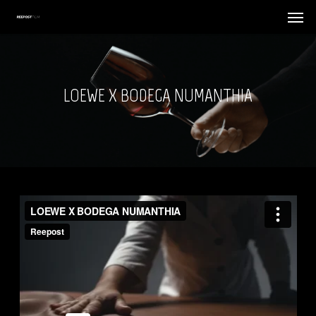
Skip
Menu
Menu
to
main
content
LOEWE X BODEGA NUMANTHIA