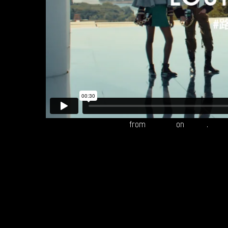
LOUIS VUITTON - LV SHOW
from
Reepost
on
Vimeo
.