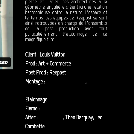
pierre et l’acier, ces architectures à la
géométrie singulière créent ici une relation
harmonieuse entre la nature, l’espace et
le temps. Les équipes de Reepost se sont
ainsi retrouvées en charge de l’ensemble
de la post production avec tout
particulièrement l’étalonnage de ce
magnifique film.
Client : Louis Vuitton
Prod : Art + Commerce
Post Prod : Reepost
Montage :
Quentin Kwiatkowski
,
Jordan
Amicelle
Etalonnage :
Robin Risser
Flame :
Gregory Tejedor
After :
Hugo Pilleul
, Theo Dacquay, Leo
Combette
étalonnage LV show