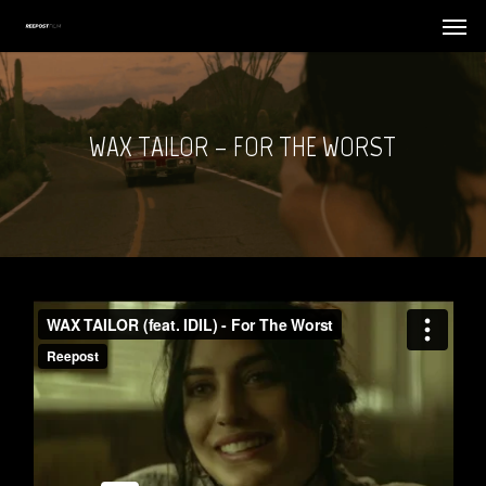
Skip
Menu
Menu
to
main
content
WAX TAILOR – FOR THE WORST