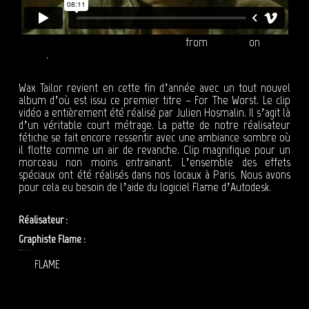
WAX TAILOR (feat. IDIL) - For The Worst
from
Reepost
on
Vimeo
.
Wax Tailor revient en cette fin d’année avec un tout nouvel
album d’où est issu ce premier titre – For The Worst. Le clip
vidéo a entièrement été réalisé par Julien Hosmalin. Il s’agit là
d’un véritable court métrage. La patte de notre réalisateur
fétiche se fait encore ressentir avec une ambiance sombre où
il flotte comme un air de revanche. Clip magnifique pour un
morceau non moins entrainant. L’ensemble des effets
spéciaux ont été réalisés dans nos locaux à Paris. Nous avons
pour cela eu besoin de l’aide du logiciel Flame d’Autodesk.
Réalisateur :
Julien Hosmalin
Graphiste Flame :
Olivier Zibret
EFFETS SPÉCIAUX : WAX TAILOR – FOR THE WORST
FLAME