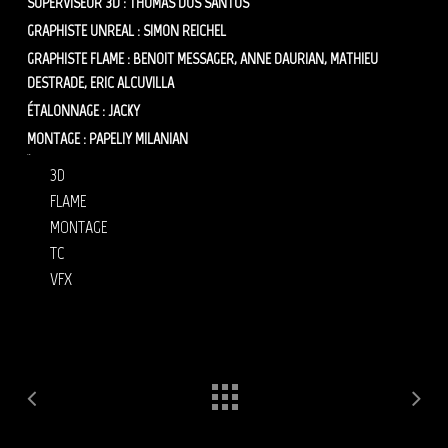
SUPERVISEUR 3D : THOMAS DOS SANTOS
GRAPHISTE UNREAL : SIMON REICHEL
GRAPHISTE FLAME : BENOIT MESSAGER, ANNE DAURIAN, MATHIEU
DESTRADE, ERIC ALCUVILLA
ÉTALONNAGE : JACKY
MONTAGE : PAPELIY MILANIAN
vfx Mylene Farmer
Rayon
3D
FLAME
MONTAGE
TC
VFX