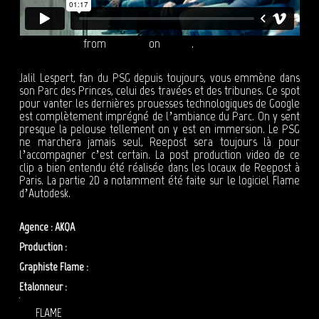
GOOGLE - PSG
from
Reepost
on
Vimeo
.
Jalil Lespert, fan du PSG depuis toujours, vous emmène dans
son Parc des Princes, celui des travées et des tribunes. Ce spot
pour vanter les dernières prouesses technologiques de Google
est complètement imprégné de l’ambiance du Parc. On y sent
presque la pelouse tellement on y est en immersion. Le PSG
ne marchera jamais seul, Reepost sera toujours là pour
l’accompagner c’est certain. La post production video de ce
clip a bien entendu été réalisée dans les locaux de Reepost à
Paris. La partie 2D a notamment été faite sur le logiciel Flame
d’Autodesk.
Agence : AKQA
Production :
Frenzy
Graphiste Flame :
Tarek Maalouf
Etalonneur :
Anne SZYMKOWIAK
FLAME