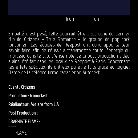
Clip Citizens - True Romance
from
Reepost
on
Vimeo
.
Emballé c’est pesé, telle pourrait être l’accroche du dernier
clip de Citizens – True Romance – le groupe de pop rock
londonien. Les équipes de Reepost ont donc apporté leur
savoir faire afin de réussir à transmettre toute l’énergie du
morceau dans le clip. L’ensemble de la post production vidéo
a ainsi été fait dans les locaux de Reepost à Paris. Concernant
les effets spéciaux, ils ont eux pu être faits grâce au logiciel
Flame de la célèbre firme canadienne Autodesk.
Client : Citizens
Production : Iconoclast
Réalisateur : We are from L.A
Post Production :
Reepost
GRAPHISTE FLAME :
Benoit Messager
POST PRODUCTION VIDÉO – REEPOST : CITIZEN donc
FLAME