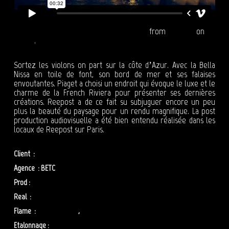
PIAGET - ALTIPLANO - NICE - VERSION REAL
from
Reepost
on
Vimeo
.
Sortez les violons on part sur la côte d’Azur. Avec la Bella
Nissa en toile de font, son bord de mer et ses falaises
envoutantes. Piaget a choisi un endroit qui évoque le luxe et le
charme de la French Riviera pour présenter ses dernières
créations. Reepost a de ce fait su subjuguer encore un peu
plus la beauté du paysage pour un rendu magnifique. La post
production audiovisuelle a été bien entendu réalisée dans les
locaux de Reepost sur Paris.
Client :
Piaget
Agence : BETC
Prod :
Solab
Real :
Romain CHASSAING
Flame :
Olivier ZIBRET
,
Benoit MESSAGER
Etalonnage :
Emiliano Serantoni