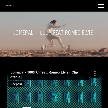
Skip
Menu
Menu
to
main
content
LOMEPAL – 1000° (FEAT ROMEO ELVIS)