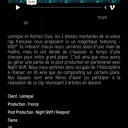
Lomepal - 1000°C (feat. Roméo Elvis) [Clip officiel]
from
Reepost
on
Vimeo
.
Lomepal et Roméo Elvis, les 2 étoiles montantes de la scène
rap française nous proposent ici un magnifique featuring –
1000°. Ils mènent chacun leurs carrières solos d’une main de
maître, mais ils ont décidé de s’associer le temps d’une
chanson pour notre grand plaisir. C’est ainsi que nous avons
pu gérer une partie de la post production en partenariat avec
Night Shift. Nous nous sommes donc occupés de l’hélicoptère
à réaliser en 3D ainsi que du compositing sur certains plans.
Nos équipes sont ainsi fières d’avoir pu participer à la
réalisation de ce clip réunissant 2 artistes en devenir.
Client : Lomepal
Production : Frenzy
Post Production : Night Shift / Reepost
Flame :
Benoit Messager