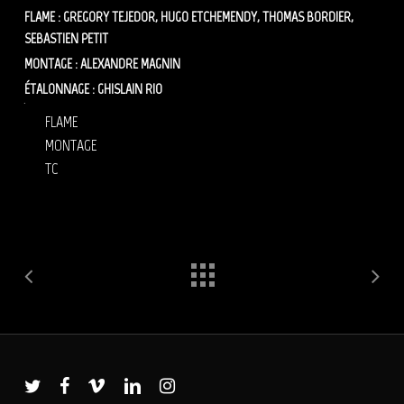
FLAME : GREGORY TEJEDOR, HUGO ETCHEMENDY, THOMAS BORDIER,
SEBASTIEN PETIT
MONTAGE : ALEXANDRE MAGNIN
ÉTALONNAGE : GHISLAIN RIO
publicité
montage
FLAME
MONTAGE
TC
twitter
facebook
vimeo
linkedin
instagram