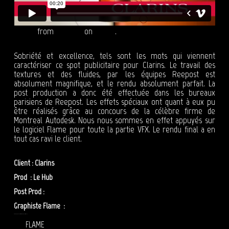
Clarins
from
Reepost
on
Vimeo
.
Sobriété et excellence, tels sont les mots qui viennent
caractériser ce spot publicitaire pour Clarins. Le travail des
textures et des fluides, par les équipes Reepost est
absolument magnifique, et le rendu absolument parfait. La
post production a donc été effectuée dans les bureaux
parisiens de Reepost. Les effets spéciaux ont quant à eux pu
être réalisés grâce au concours de la célèbre firme de
Montreal Autodesk. Nous nous sommes en effet appuyés sur
le logiciel Flame pour toute la partie VFX. Le rendu final a en
tout cas ravi le client.
Client : Clarins
Prod : Le Hub
Post Prod :
Reepost
Graphiste Flame :
Benoit MESSAGER
POST PRODUCTION – REEPOST : PUBLICITÉ CLARINS
FLAME