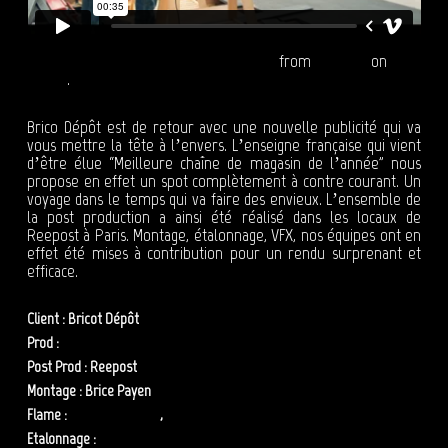
Brico Dépôt passe à l'action Pub TV 2019
from
Reepost
on
Vimeo
.
Brico Dépôt est de retour avec une nouvelle publicité qui va
vous mettre la tête à l’envers. L’enseigne française qui vient
d’être élue “Meilleure chaîne de magasin de l’année” nous
propose en effet un spot complètement à contre courant. Un
voyage dans le temps qui va faire des envieux. L’ensemble de
la post production a ainsi été réalisé dans les locaux de
Reepost à Paris. Montage, étalonnage, VFX, nos équipes ont en
effet été mises à contribution pour un rendu surprenant et
efficace.
Client : Bricot Dépôt
Prod :
Mad
Post Prod : Reepost
Montage : Brice Payen
Flame :
Adrien Lépineau
,
Eric Alcuvilla
Etalonnage :
Anne Szymkowiak