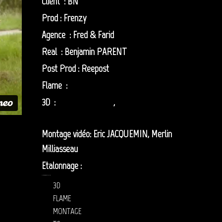
Client : BN
Prod : Frenzy
Agence : Fred & Farid
Real : Benjamin PARENT
Post Prod : Reepost
Flame :
Olivier ZIBRET
3D :
Jerome PREOST
,
Stephen
PLONGEON
Montage vidéo: Eric JACQUEMIN, Merlin
Milliasseau
Etalonnage :
Anne SZYMKOWIAK
MONTAGE VIDÉO – REEPOST : PUBLICITÉ BN
3D
FLAME
MONTAGE