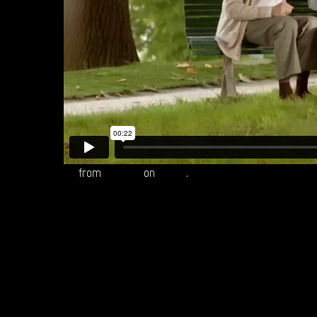
BN
from
Reepost
on
Vimeo
.