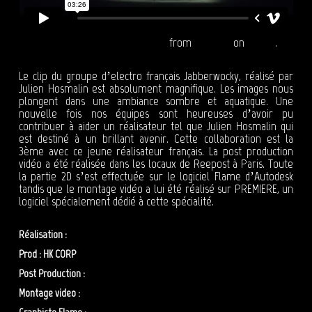
Jabberwocky - Ignition / Video Clip
from
Reepost
on
Vimeo
.
Le clip du groupe d’electro français Jabberwocky, réalisé par
Julien Hosmalin est absolument magnifique. Les images nous
plongent dans une ambiance sombre et aquatique. Une
nouvelle fois nos équipes sont heureuses d’avoir pu
contribuer à aider un réalisateur tel que Julien Hosmalin qui
est destiné à un brillant avenir. Cette collaboration est la
3ème avec ce jeune réalisateur français. La post production
vidéo a été réalisée dans les locaux de Reepost à Paris. Toute
la partie 2D s’est effectuée sur le logiciel Flame d’Autodesk
tandis que le montage vidéo a lui été réalisé sur PREMIERE, un
logiciel spécialement dédié à cette spécialité.
Réalisation :
Julien Hosmalin
Prod : HK CORP
Post Production :
Reepost
Montage video :
Thomas Bonnel