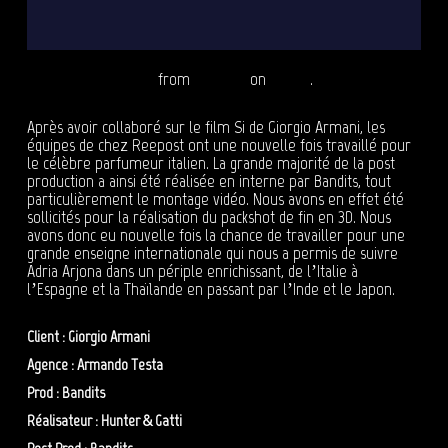
MY WAY, the new feminine fragrance by Giorgio Armani
starring Adria Arjona
from
Reepost
on
Vimeo
.
Après avoir collaboré sur le film Si de Giorgio Armani, les
équipes de chez Reepost ont une nouvelle fois travaillé pour
le célèbre parfumeur italien. La grande majorité de la post
production a ainsi été réalisée en interne par Bandits, tout
particulièrement le montage vidéo. Nous avons en effet été
sollicités pour la réalisation du packshot de fin en 3D. Nous
avons donc eu nouvelle fois la chance de travailler pour une
grande enseigne internationale qui nous a permis de suivre
Adria Arjona dans un périple enrichissant, de l’Italie à
l’Espagne et la Thaïlande en passant par l’Inde et le Japon.
Client : Giorgio Armani
Agence : Armando Testa
Prod : Bandits
Réalisateur : Hunter & Gatti