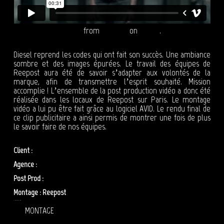
Spot Diesel "Sam" 30"
from
Reepost
on
Vimeo
.
Diesel reprend les codes qui ont fait son succès. Une ambiance
sombre et des images épurées. Le travail des équipes de
Reepost aura été de savoir s’adapter aux volontés de la
marque, afin de transmettre l’esprit souhaité. Mission
accomplie ! L’ensemble de la post production vidéo a donc été
réalisée dans les locaux de Reepost sur Paris. Le montage
vidéo a lui pu être fait grâce au logiciel AVID. Le rendu final de
ce clip publicitaire a ainsi permis de montrer une fois de plus
le savoir faire de nos équipes.
Client :
Diesel
Agence :
Fred & Farid
Post Prod :
Reepost
Montage : Reepost
MONTAGE VIDÉO – REEPOST : DIESEL – SAM
MONTAGE