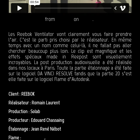
REEBOK Ventilator
from
Reepost
on
Vimeo
.
Les Reebok Ventilator vont clairement vous faire prendre
l’air. C’est le parti pris choisi par le réalisateur. En même
temps avec un nom comme celui-là, il ne fallait pas aller
chercher beaucoup plus loin. Le clip est magnifique et les
effets spéciaux made in Reepost sont visuellement
incroyables. La post production audiovisuelle a été réalisée
dans nos locaux à Paris. Toute la partie étalonnage a été faite
sur le logiciel DA VINCI RESOLVE tandis que la partie 2D s’est
elle faite sur le logiciel Flame d’Autodesk.
Client : REEBOK
Réalisateur : Romain Laurent
Production : Solab
Producteur : Edouard Chassaing
Étalonnage : Jean René Nébot
Flame :
Olivier Zibret
,
Benoit Messager