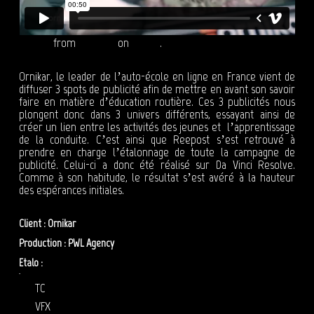
Ornikar
from
Reepost
on
Vimeo
.
Ornikar, le leader de l’auto-école en ligne en France vient de
diffuser 3 spots de publicité afin de mettre en avant son savoir
faire en matière d’éducation routière. Ces 3 publicités nous
plongent donc dans 3 univers différents, essayant ainsi de
créer un lien entre les activités des jeunes et l’apprentissage
de la conduite. C’est ainsi que Reepost s’est retrouvé à
prendre en charge l’étalonnage de toute la campagne de
publicité. Celui-ci a donc été réalisé sur Da Vinci Resolve.
Comme à son habitude, le résultat s’est avéré à la hauteur
des espérances initiales.
Client : Ornikar
Production : PWL Agency
Etalo :
Ghislain Rio
étalonnage ornikar
TC
VFX