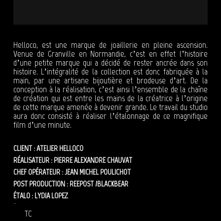
Helloco, est une marque de joaillerie en pleine ascension.
Venue de Granville en Normandie, c’est en effet l’histoire
d’une petite marque qui a décidé de rester ancrée dans son
histoire. L’intégralité de la collection est donc fabriquée à la
main, par une artisane bijoutière et brodeuse d’art. De la
conception à la réalisation, c’est ainsi l’ensemble de la chaîne
de création qui est entre les mains de la créatrice à l’origine
de cette marque amenée à devenir grande. Le travail du studio
aura donc consisté à réaliser l’étalonnage de ce magnifique
film d’une minute.
CLIENT : ATELIER HELLOCO
RÉALISATEUR : PIERRE ALEXANDRE CHAUVAT
CHEF OPÉRATEUR : JEAN MICHEL POULICHOT
POST PRODUCTION : REEPOST /BLACKBEAR
ÉTALO : LYDIA LOPEZ
helloco
atelier
étalonnage
TC