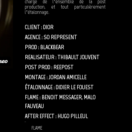
charge de l’ensemble de la post
production, et tout particulièrement
l’étalonnage.
CLIENT : DIOR
AGENCE : SO REPRESENT
PROD : BLACKBEAR
REALISATEUR : THIBAULT JOUVENT
POST PROD : REEPOST
MONTAGE : JORDAN AMICELLE
ÉTALONNAGE : DIDIER LE FOUEST
FLAME : BENOIT MESSAGER, MALO
FAUVEAU
AFTER EFFECT : HUGO PILLEUL
étalonnage
Dior
D’Argent
FLAME