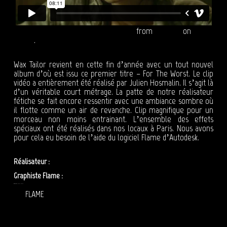
WAX TAILOR (feat. IDIL) - For The Worst
from
Reepost
on
Vimeo
.
Wax Tailor revient en cette fin d’année avec un tout nouvel
album d’où est issu ce premier titre – For The Worst. Le clip
vidéo a entièrement été réalisé par Julien Hosmalin. Il s’agit là
d’un véritable court métrage. La patte de notre réalisateur
fétiche se fait encore ressentir avec une ambiance sombre où
il flotte comme un air de revanche. Clip magnifique pour un
morceau non moins entrainant. L’ensemble des effets
spéciaux ont été réalisés dans nos locaux à Paris. Nous avons
pour cela eu besoin de l’aide du logiciel Flame d’Autodesk.
Réalisateur :
Julien Hosmalin
Graphiste Flame :
Olivier Zibret
EFFETS SPÉCIAUX : WAX TAILOR – FOR THE WORST
FLAME