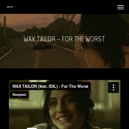
Skip
Menu
Menu
to
main
content
WAX TAILOR – FOR THE WORST