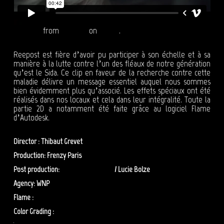
Sidaction
from
Reepost
on
Vimeo
.
Reepost est fière d’avoir pu participer à son échelle et à sa
manière à la lutte contre l’un des fléaux de notre génération
qu’est le Sida. Ce clip en faveur de la recherche contre cette
maladie délivre un message essentiel auquel nous sommes
bien évidemment plus qu’associé. Les effets spéciaux ont été
réalisés dans nos locaux et cela dans leur intégralité. Toute la
partie 2D a notamment été faite grâce au logiciel Flame
d’Autodesk.
Director : Thibaut Grevet
Production: Frenzy Paris
Post production:
Shamnaz Issimdar
/ Lucie Bolze
Agency: WNP
Flame :
Benoit Messager
Color Grading :
Bertrand Duval