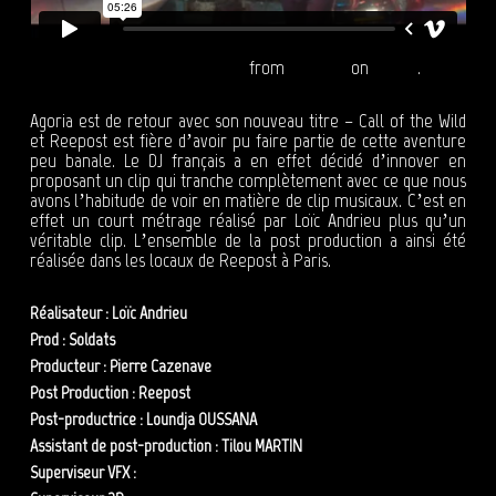
Agoria - Call Of The Wild ft. STS
from
Reepost
on
Vimeo
.
Agoria est de retour avec son nouveau titre – Call of the Wild
et Reepost est fière d’avoir pu faire partie de cette aventure
peu banale. Le DJ français a en effet décidé d’innover en
proposant un clip qui tranche complètement avec ce que nous
avons l’habitude de voir en matière de clip musicaux. C’est en
effet un court métrage réalisé par Loïc Andrieu plus qu’un
véritable clip. L’ensemble de la post production a ainsi été
réalisée dans les locaux de Reepost à Paris.
Réalisateur : Loïc Andrieu
Prod : Soldats
Producteur : Pierre Cazenave
Post Production : Reepost
Post-productrice : Loundja OUSSANA
Assistant de post-production : Tilou MARTIN
Superviseur VFX :
Adrien LEPINEAU